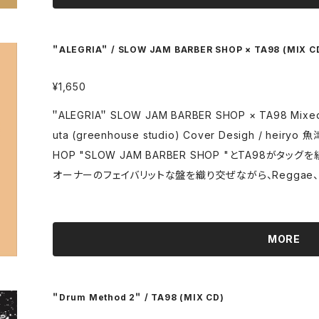
などギミック、スキルも勿論素晴らしいですが、特に注目すべ
リリース時系列に繋がり”があります！それは前作Rebud
りと回収してます。テクニックもヤバければストーリーもヤバ
＂ALEGRIA＂ / SLOW JAM BARBER SHOP × TA98 (MIX C
てからこそ解るTA98氏の全ての作品を構成するストーリ
べきです。前作はレーベル在庫即完売となってしまいましたので
¥1,650
Asahi Kurata (マザー・ムーン・ミュージック)
＂ALEGRIA＂ SLOW JAM BARBER SHOP × TA98 Mixed by TA98 Mastering / Yoshihiro Tats
uta (greenhouse studio) Cover Desigh / heiryo 魚津を拠点にカルチャーを発信するBARBER S
HOP "SLOW JAM BARBER SHOP "とTA98がタッグ
オーナーのフェイバリットな盤を織り交ぜながら、Reggae、Lati
min。 【SLOW JAM BARBER SHOP】 富山県魚津市に店舗を持つBARBER SHOP。2019年開業。オー
ナーKENTのLife Styleが全開に投影され、理容のみな
続け、「カッコいいとは何か」を常に研究。理容店として様々な音
MORE
「Slow Burnin'」のオーガナイズ、またKENT自身D
ている。 【TA98】 DJ / BackroomAtmosphere 水脈 軽井沢を拠点に各所にてスピン。ジャンルは問
わないがフィルターは常にHIPHOP。収集したレコードと
＂Drum Method 2＂ / TA98 (MIX CD)
表現。長年、北陸を拠点に各所でスピンし、VINYL FREAK 