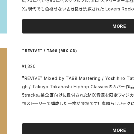
s。70年代から90年代のソウルフル、メロウ、ドリーミー
X。現代でも色褪せない古き良き洗練された Lovers Rockの深溝を辿
にはBGMが大切だ。」なじみのカレー屋店主の言葉。手元
リリースにこだわるTA98の新しい一手＂Lovers Delig
MORE
overs Rock」がテーマとのことで、前作＂Sweet Sho
彼のスキルに期待してさっそくカレーのお供に。初ヴァイナル化
ココナッツの甘さを漂わせる。D-ROY、ARIWA、ITALの
＂REVIVE＂ / TA98 (MIX CD)
eeling's Killing Me＂などでのスクラッチ、2枚使
¥1,320
るとは...」。＂On A Crowded Street＂を彷彿さ
が。終盤の奇跡のラヴァーズ＂Oh What A Night＂は
＂REVIVE＂ Mixed by TA98 Mastering / Yoshihiro Tatsuta (greenhouse studio) Cover Desi
で奨めてくれた彼を偲びながらも、こんな曲を入れてくるT
gh / Takuya Takahashi Hiphop Classicsのカバー作品をテーマにVinyl OnlyでMIXした63min/3
スのスキルが甘さと交差した、かつて聴いたことのないラヴ
5tracks。某企画向けに提供されたMIX音源を限定フィジ
まで車を走らせよう。＂Lovers Delight＂を携えて。 Satoshi Ikeda (Suck
愕ストーリーで構成した一枚が登場です！ 素晴らしいテクにてリスナーを魅了し続けるTA98の新作は、
loud.com/ta98_backroomatmosphere/lovers-deli
現代だからこそ生まれたヒップホップ・クラシックの生演奏
935f6de9b692d
サンプリングネタまでをも往来し、更にはギミックと秀逸な
そうで実際に無かったコンセプトの選盤ながら奥に潜んだ
MORE