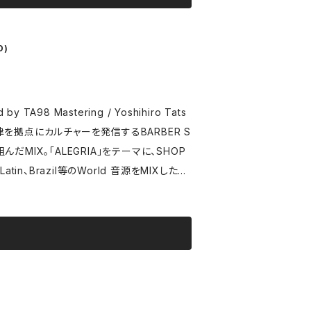
きは“TA98 氏の手掛ける全てのCD自体が
sを聴いた方は理解できる伏線を本作でしっか
い！という事は全てのTA98作品をコンプし
D)
ー構成力。間違いなく彼の作品全てを集める
直ぐの購入をオススメします！ Text by
を組んだMIX。「ALEGRIA」をテーマに、SHOP
n、Brazil等のWorld 音源をMIXした60
らず、音楽、ファッション等のカルチャーを発信し
楽パーティへのPOP UP参加や、Party
Jとしてもレコードをプレイするなど活動の幅を広げ
ターンテーブリズムを武器に独自のグルーヴを
PARTY＂SALOON＂の主宰を務め、国内外の