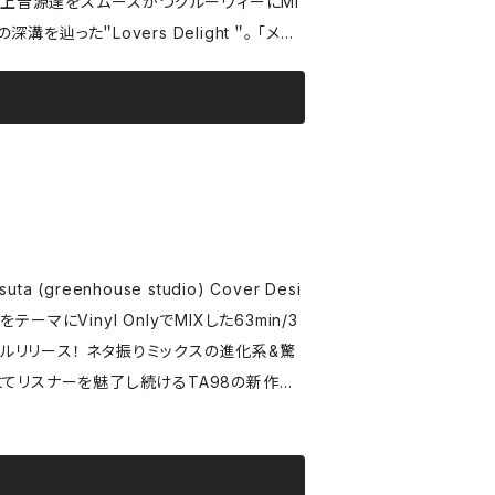
な極上音源達をスムースかつグルーヴィーにMI
った＂Lovers Delight ＂。 「メシ
に届いたまさにうってつけの音源、フィジカル
ht＂。ロンドンで育まれたレゲエのラブソング達「L
t＂シリーズでもみせた「甘さをも刺激的にさせる」
で話題の＂Groovin＂での幕開けはまるで
極上のリディムがスムーズに繋がれていく中、＂F
いのスパイスにスプーンが止まる。「ラヴァーズでも擦
せるリフが印象的な哀愁ダブを経由するセンスもさす
今は亡き友人との思い出深い一曲。昔この盤を店頭
A98の広い知識に改めて驚かされる。ミック
ァーズのミックス。カレーを食べ終えたら海
カルリリース！ ネタ振りミックスの進化系&驚
 Me Jazz) https://soundc
ght-sample?si=305ce1f442534dce90d
カバーを軸に、元ネタのヒップホップ〜その
物語により終始興奮な作品です！意外にあり
アーティスト繋がりやプロデューサー繋がり