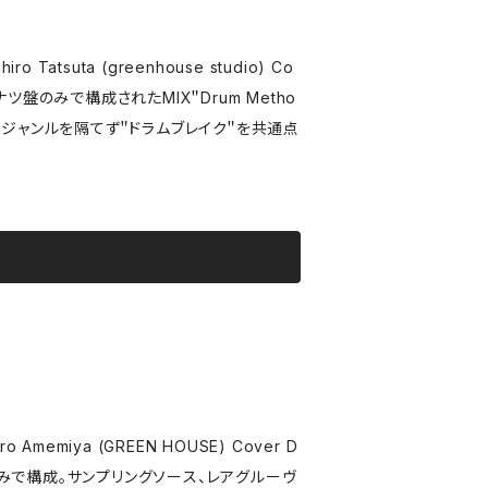
に加え、定期的なMIX音源のリリース、スク
ジオ番組へのMIX提供等、幅広く活動中。
、ジャンルを隔てず＂ドラムブレイク＂を共通点