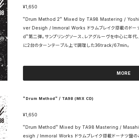
様々なアーティストを招聘。国内のみならず海外でのDJing
¥1,650
ラッチでの楽曲参加、FM音楽ラジオ番組への出演、国内外ラ
＂Drum Method 2＂ Mixed by TA98 Mastering / Yoshihiro Tatsuta (greenhouse studio) Co
ver Desigh / Immoral Works ドラムブレイク搭載のドーナツ盤のみで構成されたMIX＂Drum Metho
d＂第二弾。サンプリングソース、レアグルーヴを中心に年代
に2台のターンテーブル上で調理した36track/67min。
MORE
＂Drum Method＂ / TA98 (MIX CD)
¥1,650
＂Drum Method＂ Mixed by TA98 Mastering / Masahiro Amemiya (GREEN HOUSE) Cover D
esigh / Immoral Works ドラムブレイク搭載ドーナツ盤のみで構成。サンプリングソース、レアグルーヴ