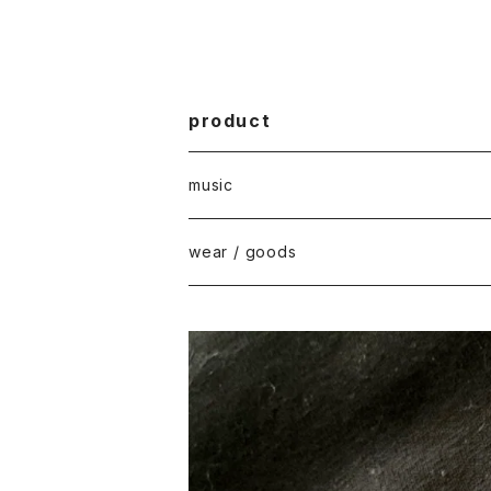
product
music
vinyl
wear / goods
cd